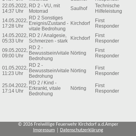
22.05.2022,
RD 2 - VU, mit
Technische
Saulhof
14:37 Uhr
Motorrad
Hilfeleistung
RD 2 Sonstiges
14.05.2022,
First
Ereignis/Zustand -
Kirchdorf
17:28 Uhr
Responder
vitale Bedrohung
14.05.2022,
RD 2 / Analgesie,
First
Kirchdorf
05:33 Uhr
Schmerzen - stark
Responder
RD 2 -
09.05.2022,
First
Bewusstsein/vitale
Nörting
09:00 Uhr
Responder
Bedrohung
RD 2 -
01.05.2022,
First
Bewusstsein/vitale
Nörting
11:23 Uhr
Responder
Bedrohung
RD 2 / Kind -
25.04.2022,
First
Erkrankt, vitale
Nörting
17:14 Uhr
Responder
Bedrohung
© 2026 Freiwillige Feuerwehr Kirchdorf a.d.Amper
Impressum
Datenschutzerklärung