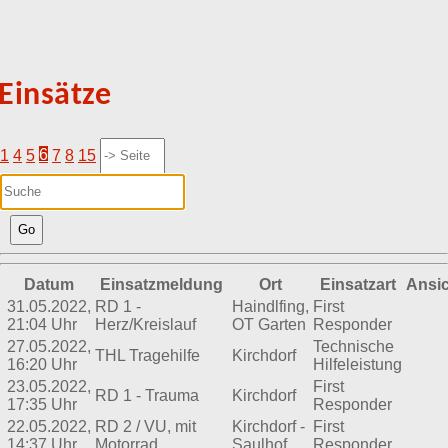
Einsätze
1
4
5
6
7
8
15
Go
Datum
Einsatzmeldung
Ort
Einsatzart
Ansi
31.05.2022,
RD 1 -
Haindlfing,
First
21:04 Uhr
Herz/Kreislauf
OT Garten
Responder
27.05.2022,
Technische
THL Tragehilfe
Kirchdorf
16:20 Uhr
Hilfeleistung
23.05.2022,
First
RD 1 - Trauma
Kirchdorf
17:35 Uhr
Responder
22.05.2022,
RD 2 / VU, mit
Kirchdorf -
First
14:37 Uhr
Motorrad
Saulhof
Responder