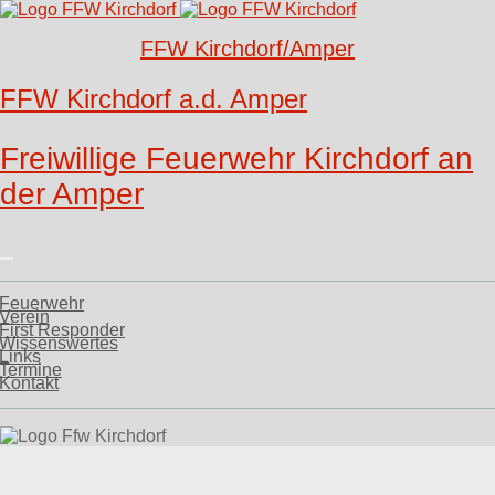
FFW Kirchdorf/Amper
FFW Kirchdorf a.d. Amper
Freiwillige Feuerwehr Kirchdorf an
der Amper
Feuerwehr
Verein
First Responder
Wissenswertes
Links
Termine
Kontakt